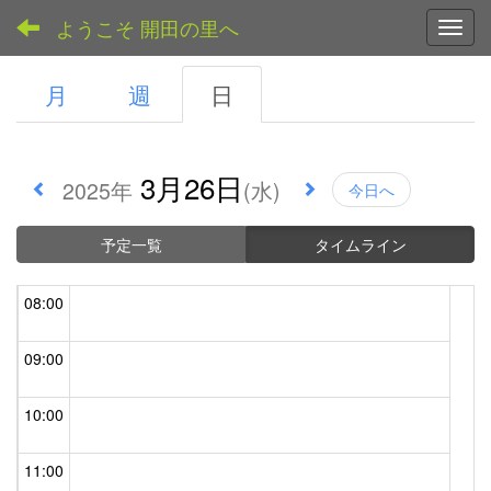
03:00
ようこそ 開田の里へ
Toggl
04:00
月
週
日
05:00
3月26日
2025年
(水)
今日へ
06:00
予定一覧
タイムライン
07:00
08:00
09:00
10:00
11:00