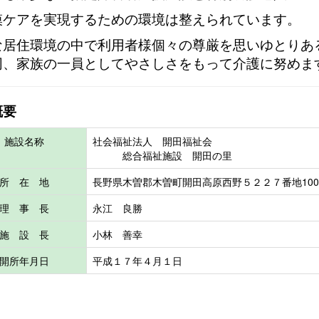
模ケアを実現するための環境は整えられています。
な居住環境の中で利用者様個々の尊厳を思いゆとりあ
同、家族の一員としてやさしさをもって介護に努めま
概要
施設名称
社会福祉法人 開田福祉会
総合福祉施設 開田の里
所 在 地
長野県木曽郡木曽町開田高原西野５２２７番地100
理 事 長
永江 良勝
施 設 長
小林 善幸
開所年月日
平成１７年４月１日