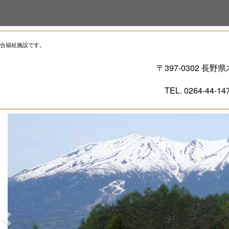
合福祉施設です。
〒397-0302 長野
-1470 FAX. 0264-
p
r
e
v
i
o
u
s