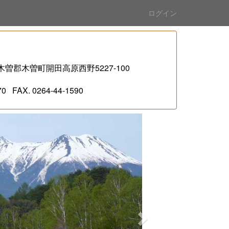
ログイン
県木曽郡木曽町開田高原西野5227-100
44-1590
n
e
x
t