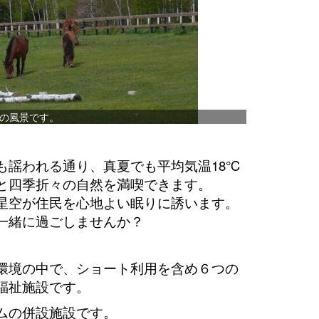
秋の
」でも謡われる通り、真夏でも平均気温18℃
と四季折々の自然を満喫できます。
星空が住民を心地よい眠りに誘います。
一緒に過ごしませんか？
環境の中で、ショート利用を含め６つの
福祉施設です。
ムの併設施設です。