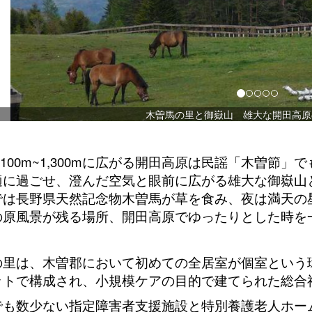
曽馬の里と御嶽山 雄大な開田高原の風景です。
,100m~1,300mに広がる開田高原は民謡「木曽節
適に過ごせ、澄んだ空気と眼前に広がる雄大な御嶽山
では長野県天然記念物木曽馬が草を食み、夜は満天の
の原風景が残る場所、開田高原でゆったりとした時を
の里は、木曽郡において初めての全居室が個室という
ットで構成され、小規模ケアの目的で建てられた総合
でも数少ない指定障害者支援施設と特別養護老人ホー