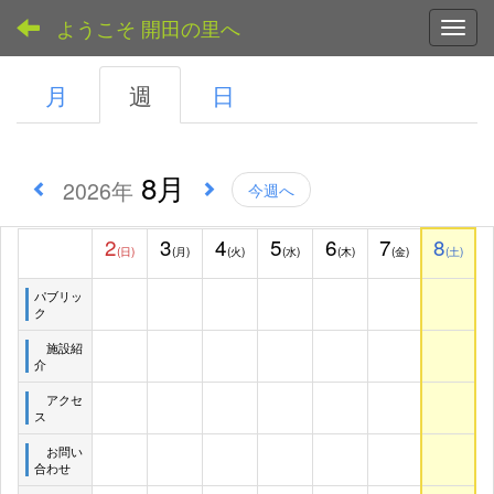
ようこそ 開田の里へ
Toggl
月
週
日
8月
2026年
今週へ
2
3
4
5
6
7
8
(日)
(月)
(火)
(水)
(木)
(金)
(土)
パブリッ
ク
施設紹
介
アクセ
ス
お問い
合わせ