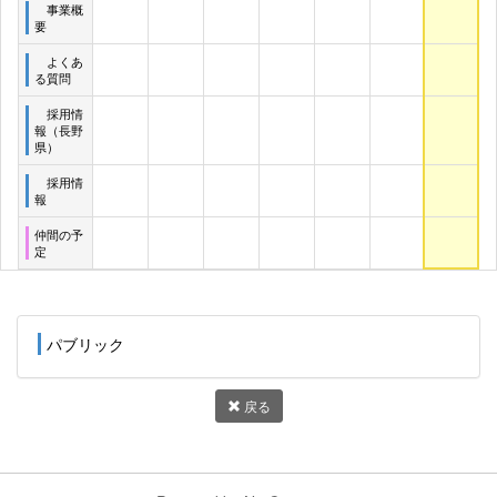
事業概
要
よくあ
る質問
採用情
報（長野
県）
採用情
報
仲間の予
定
パブリック
戻る