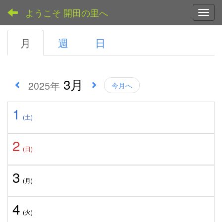
ようこそ 開田の里へ
Toggl
月
週
日
3月
2025年
今月へ
1
(土)
2
(日)
3
(月)
4
(火)