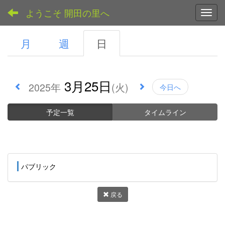
ようこそ 開田の里へ
Toggl
月
週
日
3月25日
2025年
(火)
今日へ
予定一覧
タイムライン
パブリック
戻る