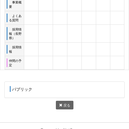
事業概
要
よくあ
る質問
採用情
報（長野
県）
採用情
報
仲間の予
定
パブリック
戻る