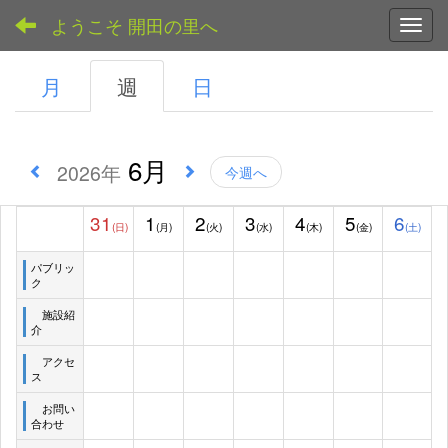
ようこそ 開田の里へ
Toggl
月
週
日
6月
2026年
今週へ
31
1
2
3
4
5
6
(日)
(月)
(火)
(水)
(木)
(金)
(土)
パブリッ
ク
施設紹
介
アクセ
ス
お問い
合わせ