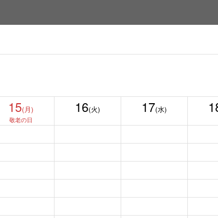
15
16
17
1
(月)
(火)
(水)
敬老の日