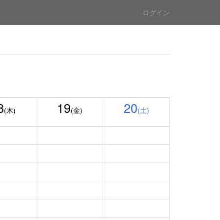
ログイン
8
19
20
(木)
(金)
(土)