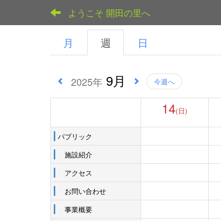
ようこそ 開田の里へ
月
週
日
9月
2025年
今週へ
14
(日)
パブリック
施設紹介
アクセス
お問い合わせ
事業概要