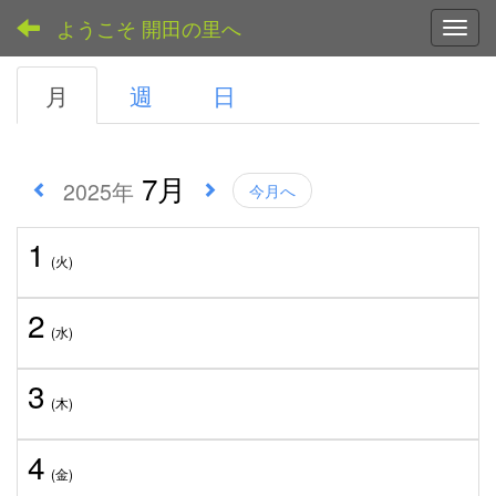
ようこそ 開田の里へ
Toggl
月
週
日
7月
2025年
今月へ
1
(火)
2
(水)
3
(木)
4
(金)