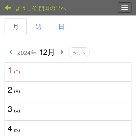
ようこそ 開田の里へ
Toggl
月
週
日
12月
2024年
今月へ
1
(日)
2
(月)
3
(火)
4
(水)