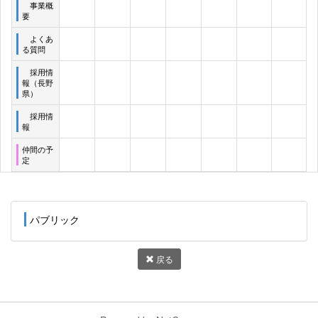
事業概
要
よくあ
る質問
採用情
報（長野
県）
採用情
報
仲間の予
定
パブリック
戻る