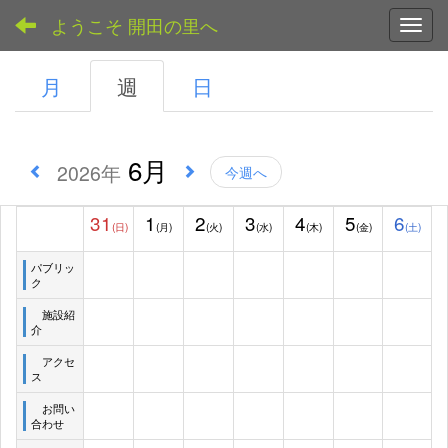
ようこそ 開田の里へ
Toggl
月
週
日
6月
2026年
今週へ
31
1
2
3
4
5
6
(日)
(月)
(火)
(水)
(木)
(金)
(土)
パブリッ
ク
施設紹
介
アクセ
ス
お問い
合わせ