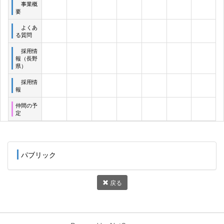
事業概
要
よくあ
る質問
採用情
報（長野
県）
採用情
報
仲間の予
定
パブリック
戻る