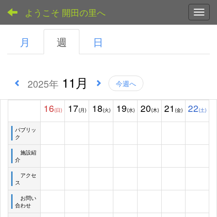
ようこそ 開田の里へ
Toggl
月
週
日
11月
2025年
今週へ
16
17
18
19
20
21
22
(日)
(月)
(火)
(水)
(木)
(金)
(土)
パブリッ
ク
施設紹
介
アクセ
ス
お問い
合わせ