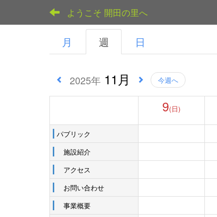
ようこそ 開田の里へ
月
週
日
11月
2025年
今週へ
9
(日)
パブリック
施設紹介
アクセス
お問い合わせ
事業概要