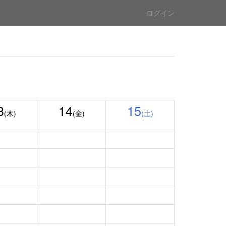
ログイン
3
14
15
(木)
(金)
(土)