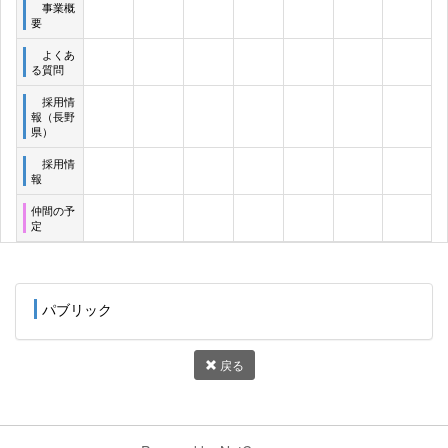
事業概
要
よくあ
る質問
採用情
報（長野
県）
採用情
報
仲間の予
定
パブリック
戻る