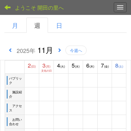
ようこそ 開田の里へ
Toggl
月
週
日
11月
2025年
今週へ
2
3
4
5
6
7
8
(日)
(月)
(火)
(水)
(木)
(金)
(土)
文化の日
パブリッ
ク
施設紹
介
アクセ
ス
お問い
合わせ