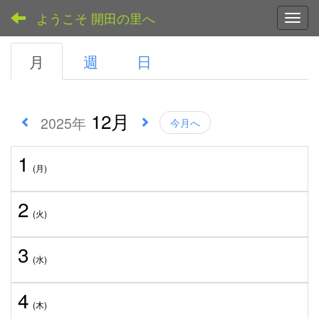
ようこそ 開田の里へ
Toggl
月
週
日
12月
2025年
今月へ
1
(月)
2
(火)
3
(水)
4
(木)